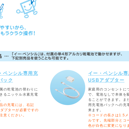
・ペンシル専用充
イー・ペンシル専
パック
USBアダプター
属の乾電池の替わりに
家庭用のコンセントに
きるニッケル水素充電
で、電池なしで本体を
。
ることができます。ま
品の充電には、右記
用充電池パックへの充
アダプターが必要ですの
来ます。
注意ください。
※コードの長さは1.5
ルです。先端部分とコ
色が白色に変更になり