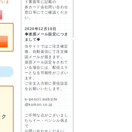
ざいま
ド裏面等に記載の
各カード会社問い合わせ
窓口等にてご確認くださ
い。
2020年12月16日
◆迷惑メール設定につき
まして◆
当サイトではご注文確定
後、自動返信にて注文確
認メールが届きます。
迷惑メール設定をされて
いる場合には、配信エラ
ーとなる可能性がござい
ます。
ご注文入力前に受信設定
をお願いいたします。
e-pencil.website
@kumon.co.jp
ご不明な点がございまし
ック
たらイー・ペンシル係ま
で
お問い合わせください。