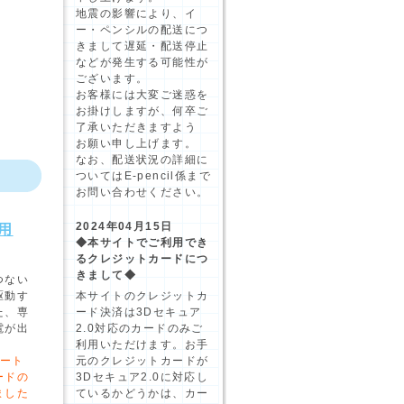
地震の影響により、イ
ー・ペンシルの配送につ
きまして遅延・配送停止
などが発生する可能性が
ございます。
お客様には大変ご迷惑を
お掛けしますが、何卒ご
了承いただきますよう
お願い申し上げます。
なお、配送状況の詳細に
ついてはE-pencil係まで
お問い合わせください。
2024年04月15日
用
◆本サイトでご利用でき
るクレジットカードにつ
きまして◆
つない
駆動す
本サイトのクレジットカ
た、専
ード決済は3Dセキュア
電が出
2.0対応のカードのみご
利用いただけます。お手
メート
元のクレジットカードが
ードの
3Dセキュア2.0に対応し
ました
ているかどうかは、カー