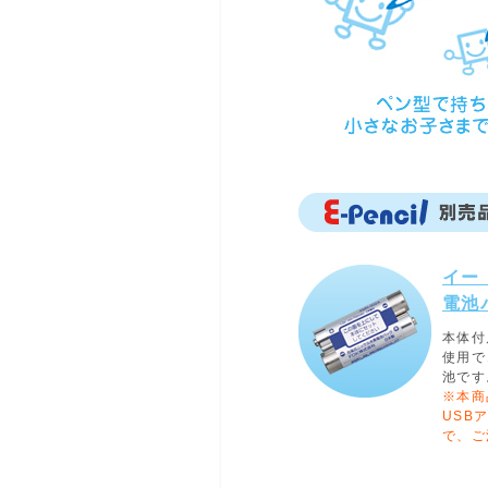
イー
電池
本体付
使用で
池です
※本商
USB
で、ご