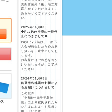
リーに
夏期休業終了後、順次対
応させていただきます。
あらかじめご了承くださ
い。
2025年04月08日
◆PayPay決済の一時停
止につきまして◆
PayPay決済は、一部不
具合が発生したためお取
り扱いを一時中止してお
ります。
お客様にはご迷惑をおか
けいたしますが、ご了承
ください。
2024年01月05日
能登半島地震の影響によ
るお届けにつきまして
この度の
「令和6年能登半島地
震」により被災されたみ
なさまに心よりお見舞い
申し上げます。