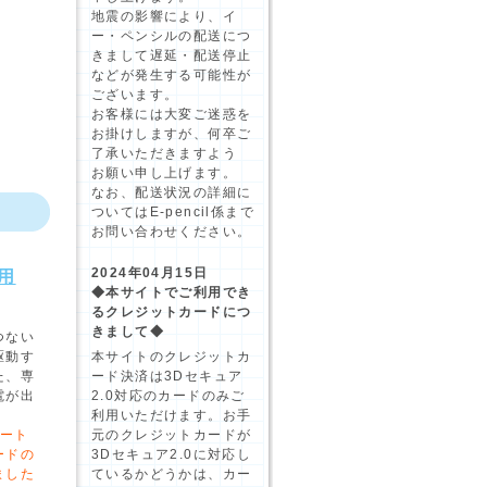
地震の影響により、イ
ー・ペンシルの配送につ
きまして遅延・配送停止
などが発生する可能性が
ございます。
お客様には大変ご迷惑を
お掛けしますが、何卒ご
了承いただきますよう
お願い申し上げます。
なお、配送状況の詳細に
ついてはE-pencil係まで
お問い合わせください。
2024年04月15日
用
◆本サイトでご利用でき
るクレジットカードにつ
きまして◆
つない
駆動す
本サイトのクレジットカ
た、専
ード決済は3Dセキュア
電が出
2.0対応のカードのみご
利用いただけます。お手
メート
元のクレジットカードが
ードの
3Dセキュア2.0に対応し
ました
ているかどうかは、カー