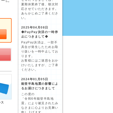
リーに
夏期休業終了後、順次対
応させていただきます。
あらかじめご了承くださ
い。
2025年04月08日
◆PayPay決済の一時停
止につきまして◆
PayPay決済は、一部不
具合が発生したためお取
り扱いを一時中止してお
ります。
お客様にはご迷惑をおか
けいたしますが、ご了承
ください。
2024年01月05日
能登半島地震の影響によ
るお届けにつきまして
この度の
「令和6年能登半島地
震」により被災されたみ
なさまに心よりお見舞い
申し上げます。