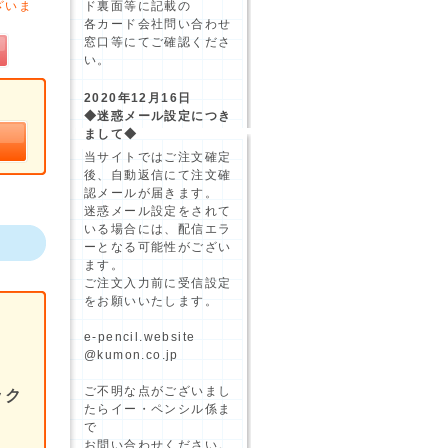
ざいま
ド裏面等に記載の
各カード会社問い合わせ
窓口等にてご確認くださ
い。
2020年12月16日
◆迷惑メール設定につき
まして◆
当サイトではご注文確定
後、自動返信にて注文確
認メールが届きます。
迷惑メール設定をされて
いる場合には、配信エラ
ーとなる可能性がござい
ます。
ご注文入力前に受信設定
をお願いいたします。
e-pencil.website
@kumon.co.jp
ご不明な点がございまし
ック
たらイー・ペンシル係ま
で
お問い合わせください。