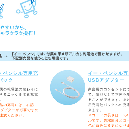
・ペンシル専用充
イー・ペンシル専
パック
USBアダプター
属の乾電池の替わりに
家庭用のコンセントに
きるニッケル水素充電
で、電池なしで本体を
。
ることができます。ま
品の充電には、右記
用充電池パックへの充
アダプターが必要ですの
来ます。
注意ください。
※コードの長さは1.5
ルです。先端部分とコ
色が白色に変更になり