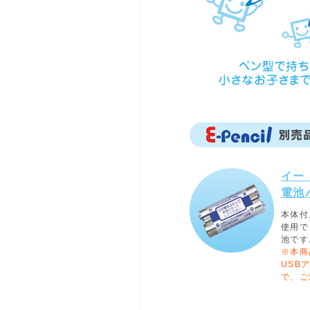
イー
電池
本体付
使用で
池です
※本商
USB
で、ご