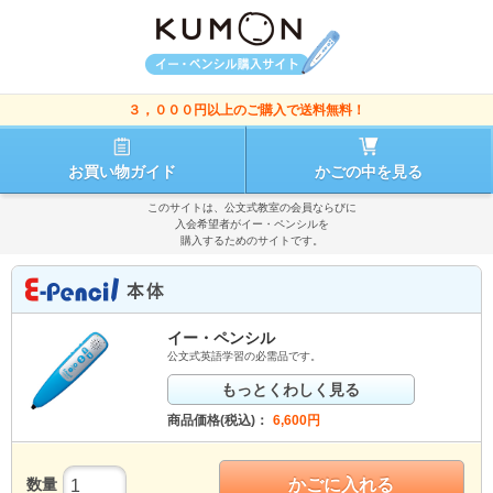
３，０００円以上のご購入で送料無料！
お買い物ガイド
かごの中を見る
このサイトは、公文式教室の会員ならびに
入会希望者がイー・ペンシルを
購入するためのサイトです。
イー・ペンシル
公文式英語学習の必需品です。
もっとくわしく見る
商品価格(税込)：
6,600
円
数量
かごに入れる